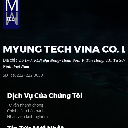
MYUNG TECH VINA CO. 
Địa chỉ
:
Lô I7-3, KCN Đại Đồng- Hoàn Sơn, P. Tân Hồng, TX. Từ Sơn 
Ninh ,Việt Nam
SĐT : (0222) 222 0050
Dịch Vụ Của Chúng Tôi
Tư vấn nhanh chóng
Chính sách bảo hành
Nhân viên kinh nghiệm