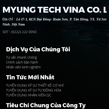
MYUNG TECH VINA CO. 
Địa chỉ
:
Lô I7-3, KCN Đại Đồng- Hoàn Sơn, P. Tân Hồng, TX. Từ Sơn 
Ninh ,Việt Nam
SĐT : (0222) 222 0050
Dịch Vụ Của Chúng Tôi
Tư vấn nhanh chóng
Chính sách bảo hành
Nhân viên kinh nghiệm
Tin Tức Mới Nhất
TUYỂN DỤNG KỸ SƯ THIẾT KẾ CƠ KHÍ
TUYỂN DỤNG KỸ SƯ TỰ ĐỘNG HÓA
TUYỂN DỤNG NHÂN VIÊN QC
Tiêu Chí Chung Của Công Ty