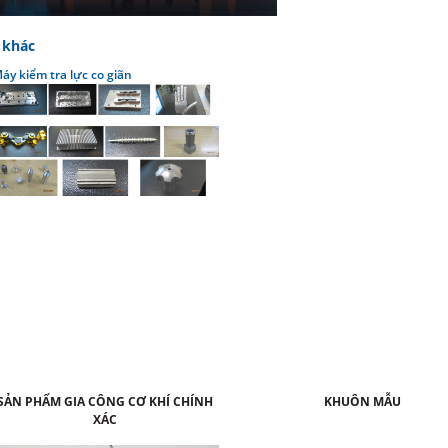
 khác
áy kiểm tra lực co giãn
SẢN PHẨM GIA CÔNG CƠ KHÍ CHÍNH
KHUÔN MẪU
XÁC