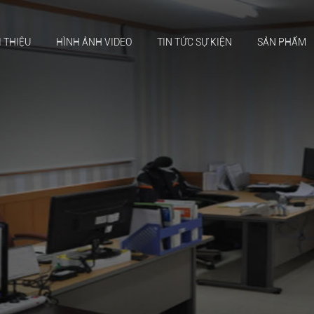
I THIỆU
HÌNH ẢNH VIDEO
TIN TỨC SỰ KIỆN
SẢN PHẨM