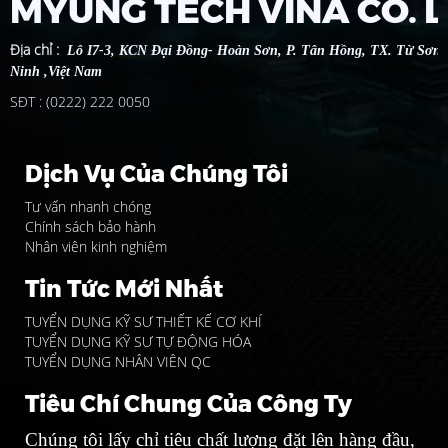
MYUNG TECH VINA CO. 
Địa chỉ
:
Lô I7-3, KCN Đại Đồng- Hoàn Sơn, P. Tân Hồng, TX. Từ Sơn 
Ninh ,Việt Nam
SĐT : (0222) 222 0050
Dịch Vụ Của Chúng Tôi
Tư vấn nhanh chóng
Chính sách bảo hành
Nhân viên kinh nghiệm
Tin Tức Mới Nhất
TUYỂN DỤNG KỸ SƯ THIẾT KẾ CƠ KHÍ
TUYỂN DỤNG KỸ SƯ TỰ ĐỘNG HÓA
TUYỂN DỤNG NHÂN VIÊN QC
Tiêu Chí Chung Của Công Ty
Chúng tôi lấy chỉ tiêu chất lượng đặt lên hàng đầu,