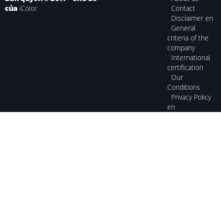
iColor
Contact
của
Disclaimer en
General
criteria of the
company
International
certification
Our
Conditions
Privacy Policy
en