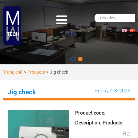
Trang chủ
Products
Jig check
>
>
Friday
,7-8-2026
Jig check
Product code:
Description: Products
Rate