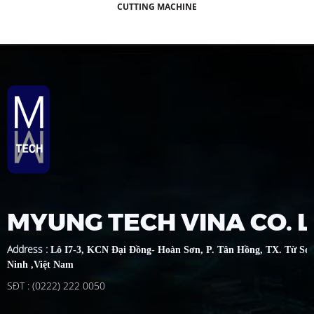
CUTTING MACHINE
MYUNG TECH VINA CO. 
Address
:
Lô I7-3, KCN Đại Đồng- Hoàn Sơn, P. Tân Hồng, TX. Từ Sơ
Ninh ,Việt Nam
SĐT : (0222) 222 0050