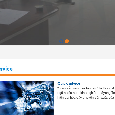
rvice
Quick advice
“Luôn sẵn sàng và tận tâm” là thông đ
ngũ nhiều năm kinh nghiệm, Myung Te
hiện đại hóa dây chuyền sản xuất của