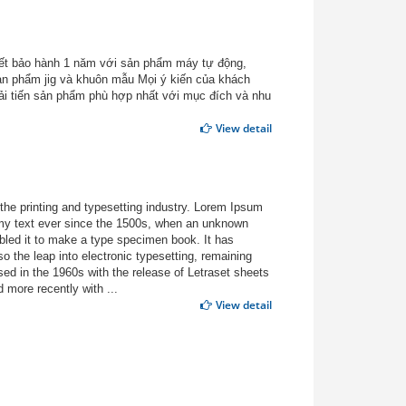
t bảo hành 1 năm với sản phẩm máy tự động,
ản phẩm jig và khuôn mẫu Mọi ý kiến của khách
cải tiến sản phẩm phù hợp nhất với mục đích và nhu
View detail
he printing and typesetting industry. Lorem Ipsum
my text ever since the 1500s, when an unknown
mbled it to make a type specimen book. It has
so the leap into electronic typesetting, remaining
sed in the 1960s with the release of Letraset sheets
more recently with ...
View detail