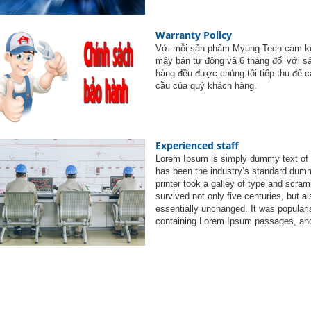
Warranty Policy
Với mỗi sản phẩm Myung Tech cam kế
máy bán tự động và 6 tháng đối với s
hàng đều được chúng tôi tiếp thu để 
cầu của quý khách hàng.
Experienced staff
Lorem Ipsum is simply dummy text of t
has been the industry’s standard dum
printer took a galley of type and scra
survived not only five centuries, but al
essentially unchanged. It was populari
containing Lorem Ipsum passages, and 