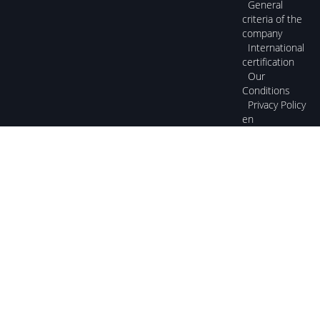
General
criteria of the
company
International
certification
Our
Conditions
Privacy Policy
en