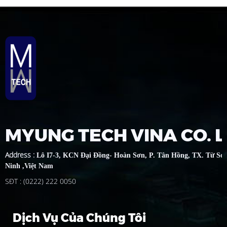
MYUNG TECH VINA CO. 
Address
:
Lô I7-3, KCN Đại Đồng- Hoàn Sơn, P. Tân Hồng, TX. Từ Sơ
Ninh ,Việt Nam
SĐT : (0222) 222 0050
Dịch Vụ Của Chúng Tôi